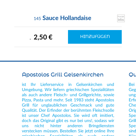
Sauce Hollandaise
145
2,50 €
HINZUFÜGEN
.
Apostolos Grill Gelsenkirchen
Qu
ist Ihr Lieferservice in Gelsenkirchen und
Bei
Umgebung. Wir liefern griechischen Spezialitäten
Geg
als auch andere Fleisch- und Grillgerichte, sowie
ung
Pizza, Pasta und mehr. Seit 1983 steht Apostolos
Erf
Grill für unglaublichen Geschmack und gute
Che
Qualität. Der Erfinder der berühmten Fleischsoße
Ori
ist unser Chef Apostolos. Sie wird oft imitiert,
Spe
doch das Original gibt es nur bei uns!, sodass wir
Gri
uns nicht hinter anderen Bringdiensten
Spe
verstecken müssen. Bestellen Sie jetzt online Ihre
sin