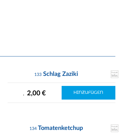
Schlag Zaziki
133
2,00 €
HINZUFÜGEN
.
Tomatenketchup
134