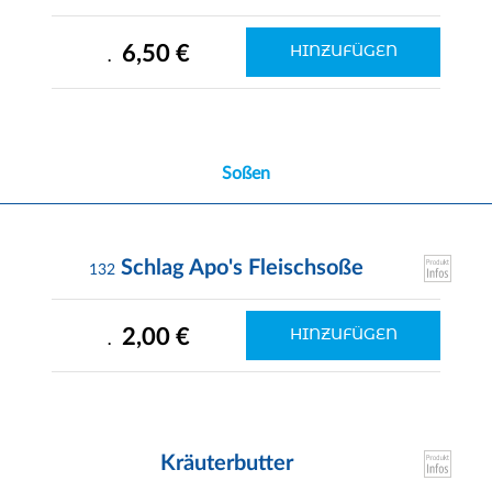
6,50 €
HINZUFÜGEN
.
Soßen
Schlag Apo's Fleischsoße
132
2,00 €
HINZUFÜGEN
.
Kräuterbutter