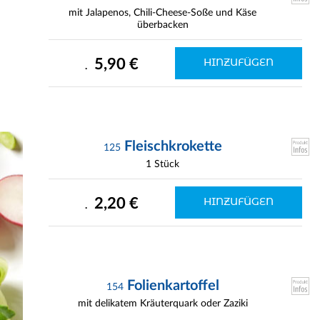
mit Jalapenos, Chili-Cheese-Soße und Käse
überbacken
5,90 €
HINZUFÜGEN
.
Fleischkrokette
125
1 Stück
2,20 €
HINZUFÜGEN
.
Folienkartoffel
154
mit delikatem Kräuterquark oder Zaziki