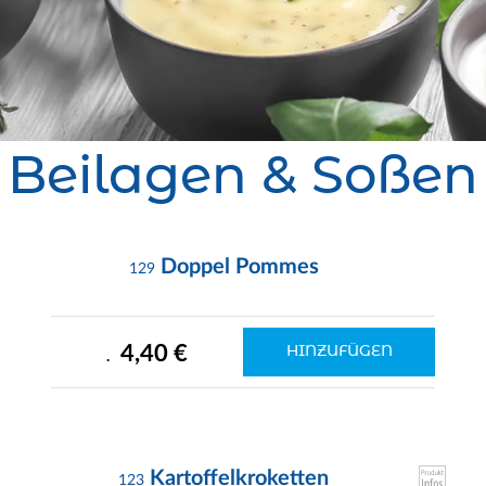
Beilagen & Soßen
Doppel Pommes
129
4,40 €
HINZUFÜGEN
.
Kartoffelkroketten
123